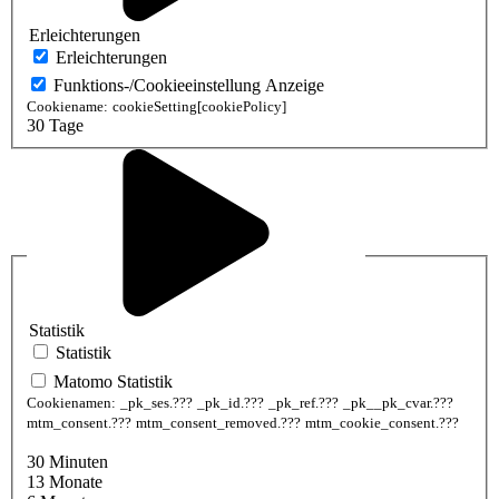
Erleichterungen
Erleichterungen
Funktions-/Cookieeinstellung Anzeige
Cookiename:
cookieSetting[cookiePolicy]
30 Tage
Statistik
Statistik
Matomo Statistik
Cookienamen:
_pk_ses.???
_pk_id.???
_pk_ref.???
_pk__pk_cvar.???
mtm_consent.???
mtm_consent_removed.???
mtm_cookie_consent.???
30 Minuten
13 Monate